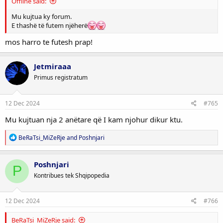
Offline said:
Mu kujtua ky forum.
E thashë të futem njëherë
mos harro te futesh prap!
Jetmiraaa
Primus registratum
12 Dec 2024
#765
Mu kujtuan nja 2 anëtare që I kam njohur dikur ktu.
R
BeRaTsi_MiZeRje
and
Poshnjari
e
a
c
Poshnjari
P
t
Kontribues tek Shqipopedia
i
o
n
s
12 Dec 2024
#766
:
BeRaTsi_MiZeRje said: