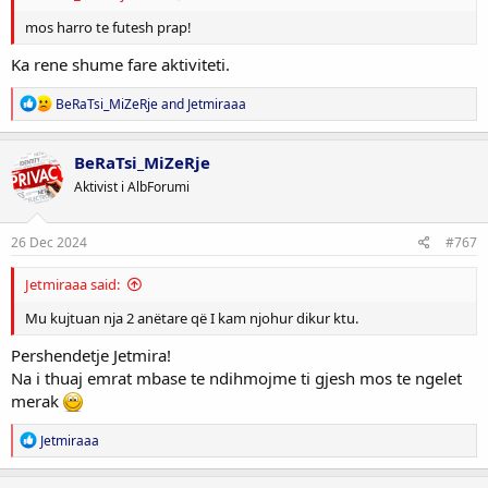
mos harro te futesh prap!
Ka rene shume fare aktiviteti.
R
BeRaTsi_MiZeRje
and
Jetmiraaa
e
a
c
BeRaTsi_MiZeRje
t
Aktivist i AlbForumi
i
o
n
s
26 Dec 2024
#767
:
Jetmiraaa said:
Mu kujtuan nja 2 anëtare që I kam njohur dikur ktu.
Pershendetje Jetmira!
Na i thuaj emrat mbase te ndihmojme ti gjesh mos te ngelet
merak
R
Jetmiraaa
e
a