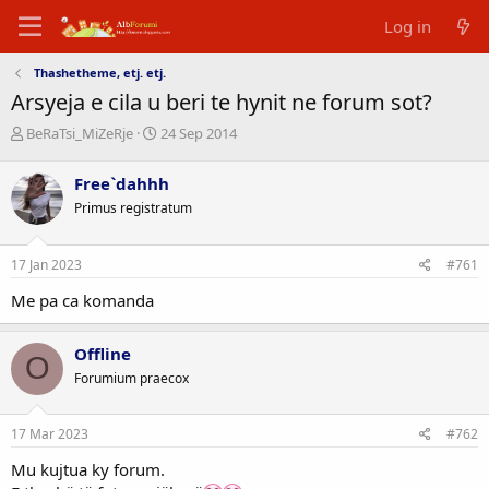
Log in
Thashetheme, etj. etj.
Arsyeja e cila u beri te hynit ne forum sot?
T
D
BeRaTsi_MiZeRje
24 Sep 2014
h
a
r
t
Free`dahhh
e
a
Primus registratum
a
e
d
f
s
i
17 Jan 2023
#761
t
l
a
l
Me pa ca komanda
r
i
t
m
e
i
Offline
O
r
t
Forumium praecox
17 Mar 2023
#762
Mu kujtua ky forum.