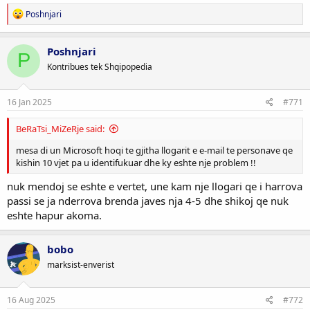
R
Poshnjari
e
a
c
Poshnjari
P
t
Kontribues tek Shqipopedia
i
o
n
s
16 Jan 2025
#771
:
BeRaTsi_MiZeRje said:
mesa di un Microsoft hoqi te gjitha llogarit e e-mail te personave qe
kishin 10 vjet pa u identifukuar dhe ky eshte nje problem !!
nuk mendoj se eshte e vertet, une kam nje llogari qe i harrova
passi se ja nderrova brenda javes nja 4-5 dhe shikoj qe nuk
eshte hapur akoma.
bobo
marksist-enverist
16 Aug 2025
#772