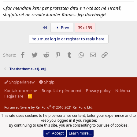
:
Cfar mendimi keni per protesten dita e 17-të sot në Tiranë,
shqiptarët në revoltë kundër Ramës: Jep dorëheqje
!
First
Prev
39 of 39
You must log in or register to reply here.
Facebook
Twitter
Reddit
Pinterest
Tumblr
WhatsApp
Email
Link
Share:
Thashetheme, etj. etj.
ShqiperiaNew
Shqip
Kontaktoni me ne
Rregullat e përdorimit
Privacy policy
Ndihma
Faqja Parë
R
S
S
®
Forum software by XenForo
© 2010-2021 XenForo Ltd.
This site uses cookies to help personalise content, tailor your experience and to
keep you logged in if you register.
By continuing to use this site, you are consenting to our use of cookies.
Accept
Learn more…