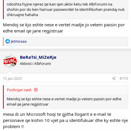
ndoshta hyjne njerez qe kan qen aktiv ketu tek AlbForumi na
shohin por do ken harruar passwordet te identifikohen prandaj nuk
shkruajne hahaha
Mendoj se kjo eshte nese e vertet madje jo vetem passin por
edhe email qe jane regjistruar
R
Jetmiraaa
e
a
c
BeRaTsi_MiZeRje
t
Aktivist i AlbForumi
i
o
n
s
15 Jan 2025
#770
:
Poshnjari said:
Mendoj se kjo eshte nese e vertet madje jo vetem passin por edhe
email qe jane regjistruar
mesa di un Microsoft hoqi te gjitha llogarit e e-mail te
personave qe kishin 10 vjet pa u identifukuar dhe ky eshte nje
problem !!