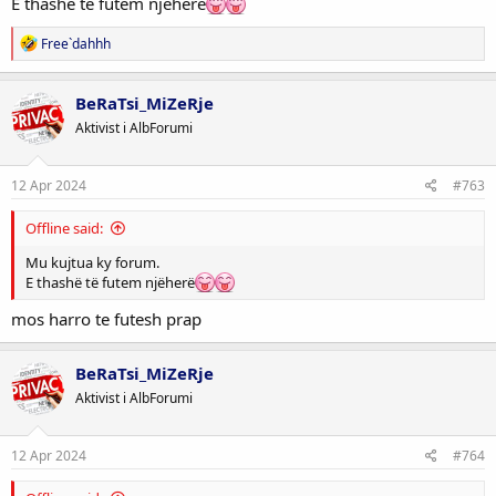
E thashë të futem njëherë
R
Free`dahhh
e
a
c
BeRaTsi_MiZeRje
t
Aktivist i AlbForumi
i
o
n
s
12 Apr 2024
#763
:
Offline said:
Mu kujtua ky forum.
E thashë të futem njëherë
mos harro te futesh prap
BeRaTsi_MiZeRje
Aktivist i AlbForumi
12 Apr 2024
#764