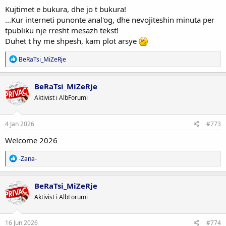
Kujtimet e bukura, dhe jo t bukura!
...Kur interneti punonte anal'og, dhe nevojiteshin minuta per
tpubliku nje rresht mesazh tekst!
Duhet t hy me shpesh, kam plot arsye
R
BeRaTsi_MiZeRje
e
a
c
BeRaTsi_MiZeRje
t
Aktivist i AlbForumi
i
o
n
s
4 Jan 2026
#773
:
Welcome 2026
R
-Zana-
e
a
c
BeRaTsi_MiZeRje
t
Aktivist i AlbForumi
i
o
n
s
16 Jun 2026
#774