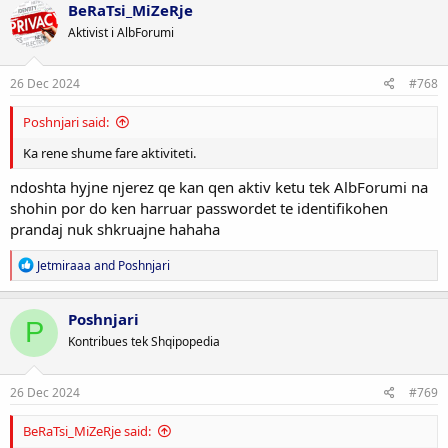
c
BeRaTsi_MiZeRje
t
Aktivist i AlbForumi
i
o
n
s
26 Dec 2024
#768
:
Poshnjari said:
Ka rene shume fare aktiviteti.
ndoshta hyjne njerez qe kan qen aktiv ketu tek AlbForumi na
shohin por do ken harruar passwordet te identifikohen
prandaj nuk shkruajne hahaha
R
Jetmiraaa
and
Poshnjari
e
a
c
Poshnjari
P
t
Kontribues tek Shqipopedia
i
o
n
s
26 Dec 2024
#769
:
BeRaTsi_MiZeRje said: