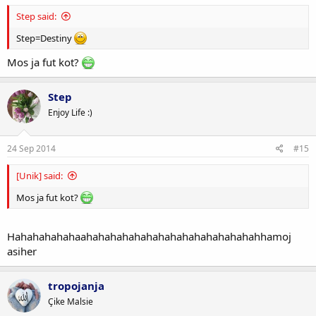
Step said:
Step=Destiny
Mos ja fut kot?
Step
Enjoy Life :)
24 Sep 2014
#15
[Unik] said:
Mos ja fut kot?
Hahahahahahaahahahahahahahahahahahahahahahhamoj
asiher
tropojanja
Çike Malsie