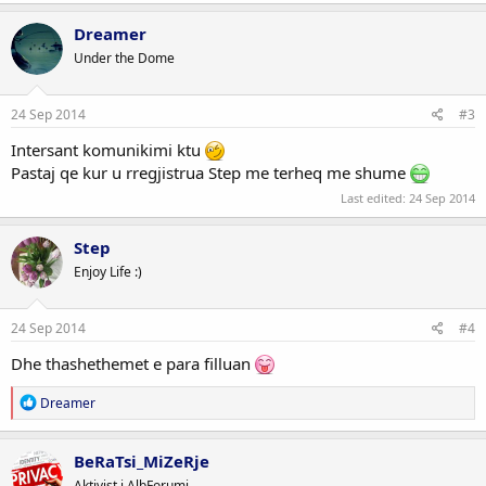
Dreamer
Under the Dome
24 Sep 2014
#3
Intersant komunikimi ktu
Pastaj qe kur u rregjistrua Step me terheq me shume
Last edited:
24 Sep 2014
Step
Enjoy Life :)
24 Sep 2014
#4
Dhe thashethemet e para filluan
R
Dreamer
e
a
c
BeRaTsi_MiZeRje
t
Aktivist i AlbForumi