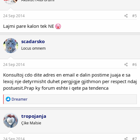
i
o
n
s
24 Sep 2014
#5
:
Lajmi pare kalon tek NE
scadarsko
Locus omnem
24 Sep 2014
#6
Konsultoj cdo dite adres en email e dalin postime juaja e sa
lexoj nje detyrmisht duhet pergjigje gjithmon per respect ndaj
postuesit.Prap ky forum eshte i qete pa tendenca
R
Dreamer
e
a
c
tropojanja
t
Çike Malsie
i
o
n
s
24 Sep 2014
#7