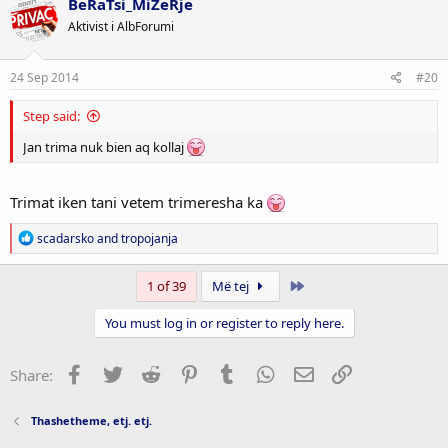
BeRaTsi_MiZeRje
Aktivist i AlbForumi
24 Sep 2014
#20
Step said:
Jan trima nuk bien aq kollaj
Trimat iken tani vetem trimeresha ka
R
scadarsko
and
tropojanja
e
a
c
Last
1 of 39
Më tej
t
i
You must log in or register to reply here.
o
n
s
Facebook
Twitter
Reddit
Pinterest
Tumblr
WhatsApp
Email
Link
Share:
:
Thashetheme, etj. etj.