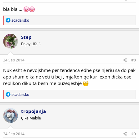
:
bla bla.....
R
scadarsko
e
a
c
Step
t
Enjoy Life :)
i
o
n
s
24 Sep 2014
#8
:
Nuk esht e nevojshme per tendenca edhe pse njeriu sa do pak
apo shum e ka ne veti ti bej , mjafton qe kur lexon dicka ose
replikon diku ta besh me buzeqeshje
R
scadarsko
e
a
c
tropojanja
t
Çike Malsie
i
o
n
s
24 Sep 2014
#9
: