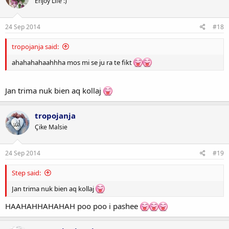
Enjoy Life :)
24 Sep 2014
#18
tropojanja said:
ahahahahaahhha mos mi se ju ra te fikt
Jan trima nuk bien aq kollaj
tropojanja
Çike Malsie
24 Sep 2014
#19
Step said:
Jan trima nuk bien aq kollaj
HAAHAHHAHAHAH poo poo i pashee