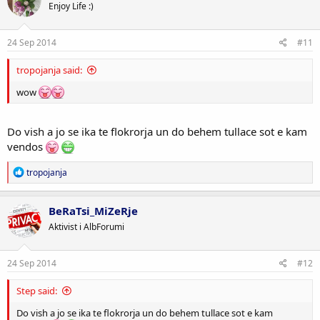
Enjoy Life :)
24 Sep 2014
#11
tropojanja said:
wow
Do vish a jo se ika te flokrorja un do behem tullace sot e kam
vendos
R
tropojanja
e
a
c
BeRaTsi_MiZeRje
t
Aktivist i AlbForumi
i
o
n
s
24 Sep 2014
#12
:
Step said:
Do vish a jo se ika te flokrorja un do behem tullace sot e kam