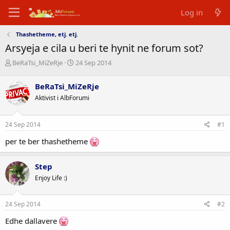
Log in
Thashetheme, etj. etj.
Arsyeja e cila u beri te hynit ne forum sot?
T
D
BeRaTsi_MiZeRje
24 Sep 2014
h
a
r
t
BeRaTsi_MiZeRje
e
a
Aktivist i AlbForumi
a
e
d
f
s
i
24 Sep 2014
#1
t
l
a
l
per te ber thashetheme
r
i
t
m
e
i
Step
r
t
Enjoy Life :)
24 Sep 2014
#2
Edhe dallavere