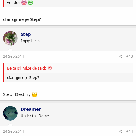
vendos
cfar gjinie je Step?
Step
Enjoy Life :)
24 Sep 2014
#13
BeRaTsi_MiZeRje said:
cfar gjinie je Step?
Step=Destiny
Dreamer
Under the Dome
24 Sep 2014
#14