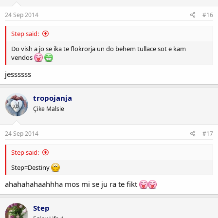
24 Sep 2014
#16
Step said:
Do vish a jo se ika te flokrorja un do behem tullace sot e kam
vendos
jessssss
tropojanja
Çike Malsie
24 Sep 2014
#17
Step said:
Step=Destiny
ahahahahaahhha mos mi se ju ra te fikt
Step