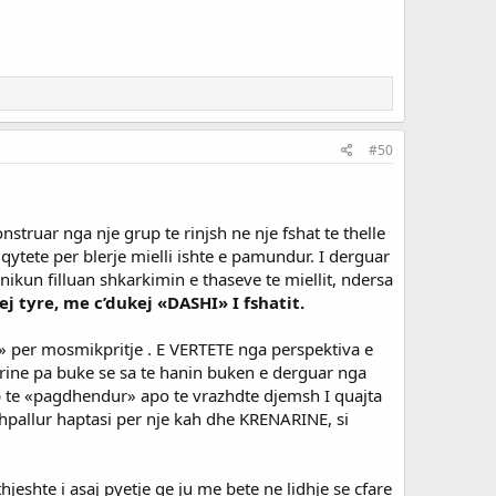
#50
truar nga nje grup te rinjsh ne nje fshat te thelle
 qytete per blerje mielli ishte e pamundur. I derguar
ikun filluan shkarkimin e thaseve te miellit, ndersa
ej tyre, me c’dukej «DASHI» I fshatit.
i» per mosmikpritje . E VERTETE nga perspektiva e
 rrine pa buke se sa te hanin buken e derguar nga
up te «pagdhendur» apo te vrazhdte djemsh I quajta
allur haptasi per nje kah dhe KRENARINE, si
hjeshte i asaj pyetje qe ju me bete ne lidhje se cfare