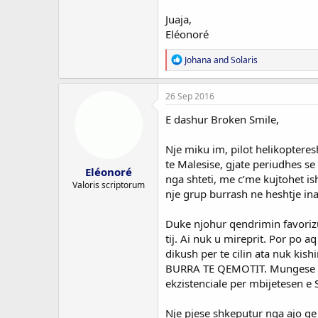
Juaja,
Eléonoré
R
Johana
and
Solaris
e
a
c
26 Sep 2016
t
i
E dashur Broken Smile,
o
n
Nje miku im, pilot helikoptere
s
:
te Malesise, gjate periudhes se
Eléonoré
nga shteti, me c’me kujtohet is
Valoris scriptorum
nje grup burrash ne heshtje ina
Duke njohur qendrimin favorizue
tij. Ai nuk u mireprit. Por po 
dikush per te cilin ata nuk ki
BURRA TE QEMOTIT. Mungese ins
ekzistenciale per mbijetesen e 
Nje pjese shkeputur nga ajo qe i