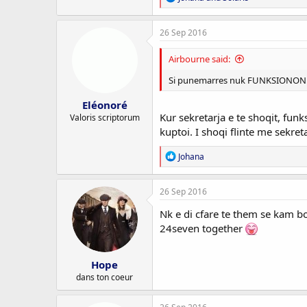
e
a
c
26 Sep 2016
t
i
Airbourne said:
o
n
Si punemarres nuk FUNKSIONON...
s
:
Eléonoré
Kur sekretarja e te shoqit, funk
Valoris scriptorum
kuptoi. I shoqi flinte me sekret
R
Johana
e
a
c
26 Sep 2016
t
i
Nk e di cfare te them se kam b
o
24seven together
n
s
:
Hope
dans ton coeur