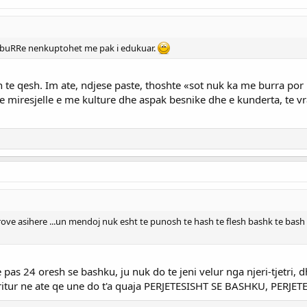
r buRRe nenkuptohet me pak i edukuar.
te qesh. Im ate, ndjese paste, thoshte «sot nuk ka me burra por b
 miresjelle e me kulture dhe aspak besnike dhe e kunderta, te v
rove asihere ...un mendoj nuk esht te punosh te hash te flesh bashk te bas
as 24 oresh se bashku, ju nuk do te jeni velur nga njeri-tjetri, dhe
erritur ne ate qe une do t'a quaja PERJETESISHT SE BASHKU, PER