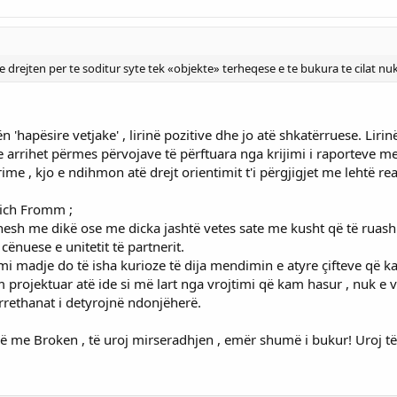
te drejten per te soditur syte tek «objekte» terheqese e te bukura te cilat n
n 'hapësire vetjake' , lirinë pozitive dhe jo atë shkatërruese. Lirinë
 arrihet përmes përvojave të përftuara nga krijimi i raporteve me
ime , kjo e ndihmon atë drejt orientimit t'i përgjigjet me lehtë re
rich Fromm ;
esh me dikë ose me dicka jashtë vetes sate me kusht që të ruash p
ënuese e unitetit të partnerit.
imi madje do të isha kurioze të dija mendimin e atyre çifteve që
projektuar atë ide si më lart nga vrojtimi që kam hasur , nuk e 
 rrethanat i detyrojnë ndonjëherë.
 me Broken , të uroj mirseradhjen , emër shumë i bukur! Uroj të