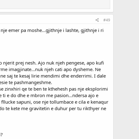
#49
e emer pa moshe...gjithnje i lashte, gjithnje i ri
njerit prej nesh. Ajo nuk njeh pengese, apo kufi
me imagjinate...nuk njeh cati apo dysheme. Ne
e saj te kesaj lirie mendimi dhe enderrimi. I dale
varesie te pashmangeshme.
se zinxhiri qe te ben te kthehesh pas nje eksplorimi
qe ti e do dhe e mbron me pasion...ndersa ajo e
fllucke sapuni, ose nje tollumbace e cila e kenaqur
 do te kete me gravitetin e duhur per tu rikthyer ne
i?