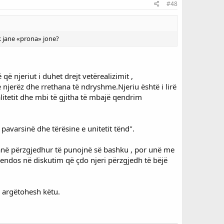
#48
uk jane «prona» jone?
 që njeriut i duhet drejt vetërealizimit ,
 njerëz dhe rrethana të ndryshme.Njeriu është i lirë
alitetit dhe mbi të gjitha të mbajë qendrim
avarsinë dhe tërësine e unitetit tënd".
 kanë përzgjedhur të punojnë së bashku , por unë me
vendos në diskutim që çdo njeri përzgjedh të bëjë
 argëtohesh këtu.