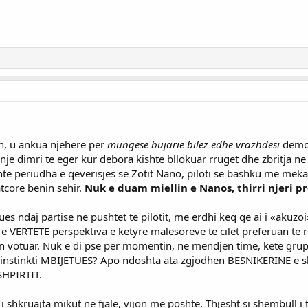
sh, u ankua njehere per
mungese bujarie bilez edhe vrazhdesi
demons
 nje dimri te eger kur debora kishte bllokuar rruget dhe zbritja ne
hte periudha e qeverisjes se Zotit Nano, piloti se bashku me mekan
tcore benin sehir.
Nuk e duam miellin e Nanos, thirri njeri pr
s ndaj partise ne pushtet te pilotit, me erdhi keq qe ai i «akuzo
aq e VERTETE perspektiva e ketyre malesoreve te cilet preferuan te
shin votuar. Nuk e di pse per momentin, ne mendjen time, kete gr
tinkti MBIJETUES? Apo ndoshta ata zgjodhen BESNIKERINE e shp
SHPIRTIT.
 shkruajta mikut ne fjale, vijon me poshte. Thjesht si shembull i t