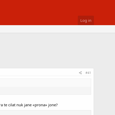
Log in
#41
ra te cilat nuk jane «prona» jone?