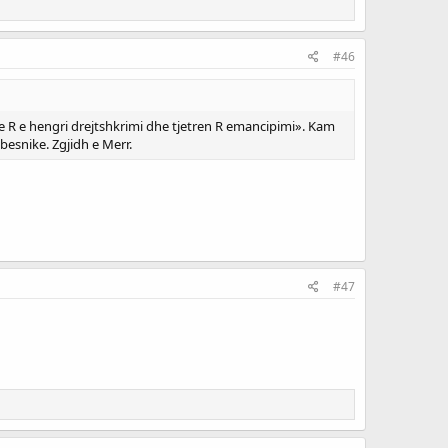
#46
e R e hengri drejtshkrimi dhe tjetren R emancipimi». Kam
besnike. Zgjidh e Merr.
#47