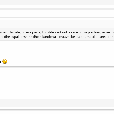
qesh. Im ate, ndjese paste, thoshte «sot nuk ka me burra por bua, sepse nj
ture dhe aspak besnike dhe e kunderta, te vrazhdte, pa shume «kulture» dhe 
ré