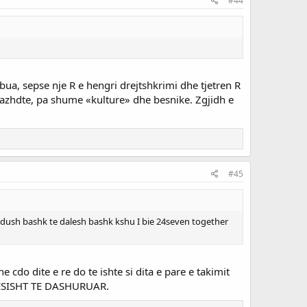
#44
ua, sepse nje R e hengri drejtshkrimi dhe tjetren R
razhdte, pa shume «kulture» dhe besnike. Zgjidh e
#45
h dush bashk te dalesh bashk kshu I bie 24seven together
 cdo dite e re do te ishte si dita e pare e takimit
JETESISHT TE DASHURUAR.