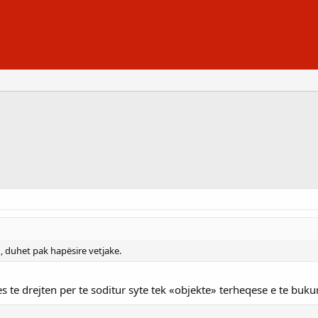
, duhet pak hapësire vetjake.
es te drejten per te soditur syte tek «objekte» terheqese e te buku