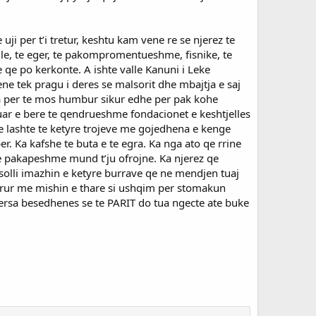
ji per t’i tretur, keshtu kam vene re se njerez te
lle, te eger, te pakompromentueshme, fisnike, te
qe po kerkonte. A ishte valle Kanuni i Leke
ne tek pragu i deres se malsorit dhe mbajtja e saj
rra per te mos humbur sikur edhe per pak kohe
tuar e bere te qendrueshme fondacionet e keshtjelles
e e lashte te ketyre trojeve me gojedhena e kenge
er. Ka kafshe te buta e te egra. Ka nga ato qe rrine
 e pakapeshme mund t’ju ofrojne. Ka njerez qe
 solli imazhin e ketyre burrave qe ne mendjen tuaj
virur me mishin e thare si ushqim per stomakun
ndersa besedhenes se te PARIT do tua ngecte ate buke