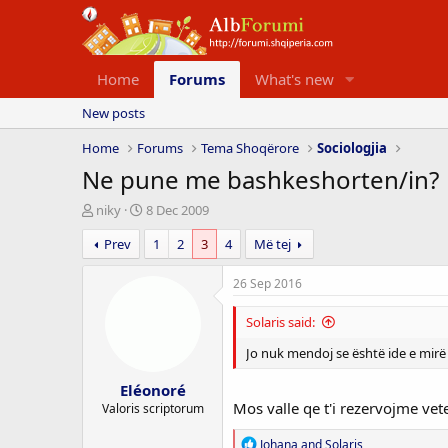
Home
Forums
What's new
New posts
Home
Forums
Tema Shoqërore
Sociologjia
Ne pune me bashkeshorten/in?
T
D
niky
8 Dec 2009
h
a
Prev
1
2
3
4
Më tej
r
t
e
a
a
e
26 Sep 2016
d
f
s
i
Solaris said:
t
l
a
l
Jo nuk mendoj se është ide e mirë 
r
i
Eléonoré
t
m
Mos valle qe t'i rezervojme vet
e
i
Valoris scriptorum
r
t
R
Johana
and
Solaris