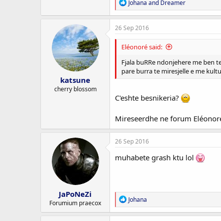
R
Johana
and
Dreamer
e
a
c
26 Sep 2016
t
i
Eléonoré said:
o
n
Fjala buRRe ndonjehere me ben te 
s
pare burra te miresjelle e me kul
:
katsune
cherry blossom
C'eshte besnikeria?
Mireseerdhe ne forum Eléono
26 Sep 2016
muhabete grash ktu lol
JaPoNeZi
R
Johana
Forumium praecox
e
a