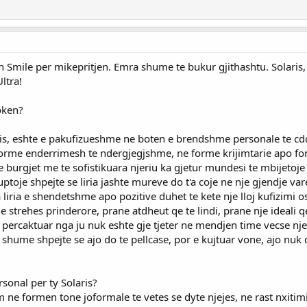
 Smile per mikepritjen. Emra shume te bukur gjithashtu. Solaris, nj
ltra!
oken?
is, eshte e pakufizueshme ne boten e brendshme personale te cdo 
rme enderrimesh te ndergjegjshme, ne forme krijimtarie apo for
burgjet me te sofistikuara njeriu ka gjetur mundesi te mbijetoje n
kuptoje shpejte se liria jashte mureve do t'a coje ne nje gjendje 
 liria e shendetshme apo pozitive duhet te kete nje lloj kufizimi o
ne strehes prinderore, prane atdheut qe te lindi, prane nje ideali 
percaktuar nga ju nuk eshte gje tjeter ne mendjen time vecse nje 
e shume shpejte se ajo do te pellcase, por e kujtuar vone, ajo nuk
rsonal per ty Solaris?
m ne formen tone joformale te vetes se dyte njejes, ne rast nxitim