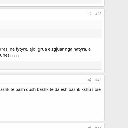
#42
rrasi ne fytyre, ajo, grua e zgjuar nga natyra, e
 punes?????
#43
bashk te bash dush bashk te dalesh bashk kshu I bie