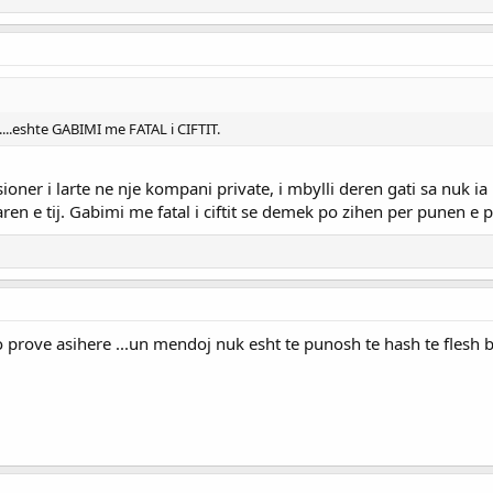
.eshte GABIMI me FATAL i CIFTIT.
sioner i larte ne nje kompani private, i mbylli deren gati sa nuk ia 
aren e tij. Gabimi me fatal i ciftit se demek po zihen per punen e
o prove asihere ...un mendoj nuk esht te punosh te hash te flesh 