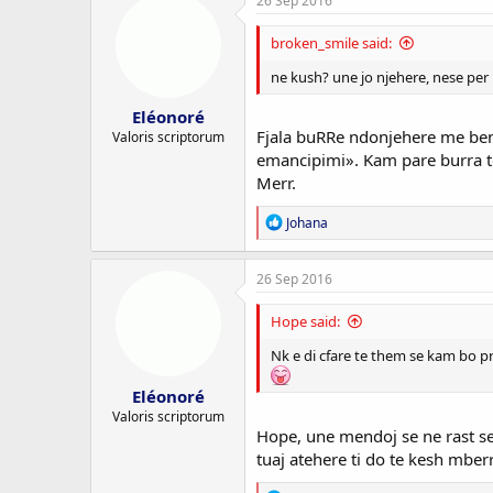
26 Sep 2016
broken_smile said:
ne kush? une jo njehere, nese pe
Eléonoré
Fjala buRRe ndonjehere me ben 
Valoris scriptorum
emancipimi». Kam pare burra te
Merr.
R
Johana
e
a
c
26 Sep 2016
t
i
Hope said:
o
n
Nk e di cfare te them se kam bo p
s
:
Eléonoré
Valoris scriptorum
Hope, une mendoj se ne rast se p
tuaj atehere ti do te kesh mb