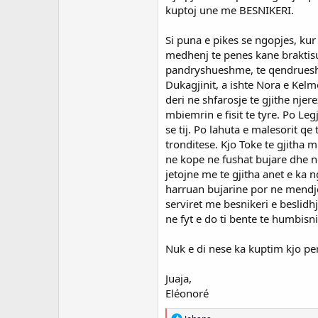
kuptoj une me BESNIKERI.
Si puna e pikes se ngopjes, kur
medhenj te penes kane braktisur
pandryshueshme, te qendrueshme
Dukagjinit, a ishte Nora e Kelm
deri ne shfarosje te gjithe nj
mbiemrin e fisit te tyre. Po Le
se tij. Po lahuta e malesorit q
tronditese. Kjo Toke te gjitha m
ne kope ne fushat bujare dhe n
jetojne me te gjitha anet e ka 
harruan bujarine por ne mendje
serviret me besnikeri e beslidh
ne fyt e do ti bente te humbi
Nuk e di nese ka kuptim kjo pe
Juaja,
Eléonoré
R