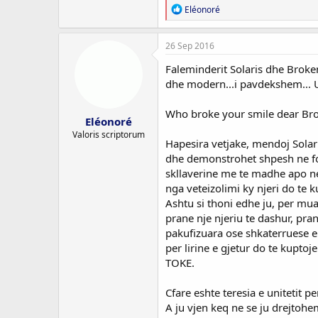
R
Eléonoré
e
a
c
26 Sep 2016
t
i
Faleminderit Solaris dhe Broken
o
dhe modern...i pavdekshem... U
n
s
:
Who broke your smile dear Br
Eléonoré
Valoris scriptorum
Hapesira vetjake, mendoj Solar
dhe demonstrohet shpesh ne fo
skllaverine me te madhe apo ne 
nga veteizolimi ky njeri do te 
Ashtu si thoni edhe ju, per mua
prane nje njeriu te dashur, pra
pakufizuara ose shkaterruese e 
per lirine e gjetur do te kuptoj
TOKE.
Cfare eshte teresia e unitetit pe
A ju vjen keq ne se ju drejtohe