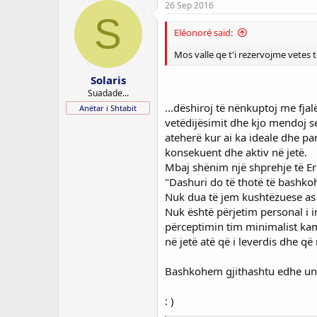
c
26 Sep 2016
t
S
i
Eléonoré said:
o
n
Mos valle qe t'i rezervojme vetes 
s
:
Solaris
Suadade...
...dëshiroj të nënkuptoj me fjalë
Anëtar i Shtabit
vetëdijësimit dhe kjo mendoj se
ateherë kur ai ka ideale dhe par
konsekuent dhe aktiv në jetë.
Mbaj shënim një shprehje të E
"Dashuri do të thotë të bashkoh
Nuk dua të jem kushtëzuese as c
Nuk është përjetim personal i 
përceptimin tim minimalist kam 
në jetë atë që i leverdis dhe që
Bashkohem gjithashtu edhe unë
: )