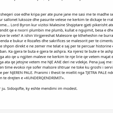
 sheqeri ose edhe kripa per ate pune jane me sasi me te madhe se u
 sallonet luksoze dhe pasurite velese ne kerkim te dickaje te rra
… Lord Byron kur vizitoi Malesine Shqiptare gjeti pikerisht ate 
endit qe e nxorri plumbin me plumb, kullat e ngujimit, besa e dhe
erezve te vete? A ishin Virgjereshat Malesore qe ktheheshin ne bu
gjenda e bukur e Rozafes dhe sakrifices se malesorit per te cimen
e te shpon direkt e ne zemer me telat e saj per te percuar historin
ban. Ka gjera te buta e gjera te ashpra. Ka njerez te bute e te ashp
ga ato qe u ngjiten maleve ne kerkim te nje lirie qe vetem majat
nga ata qe jetojne vetem me NJE ANE deri ne vdekje. Pena juaj me
n time evokoi nje sofer malsore shtruar ne toke ku groshi i ser
je per NJEREN PALE. Pranimi i thesit te miellit nga TJETRA PALE 
snin te drejten e «KUNDERQENDRIMIT».
r ju. Sidoqofte, ky eshte mendimi im modest.