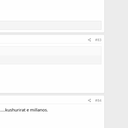
#83
#84
...kushurirat e millanos.