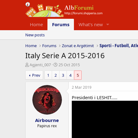
Home
Forums
What's new
New posts
Home
Forums
Zonat e Argëtimit
Sporti - Futboll, Atl
Italy Serie A 2015-2016
T
D
Agjenti_007
25 Oct 2015
h
a
Prev
1
2
3
4
5
r
t
e
a
a
e
2 Mar 2019
d
f
Presidenti i LESHIT.....
s
i
t
l
a
l
r
i
Airbourne
t
m
e
i
Papirus rex
r
t