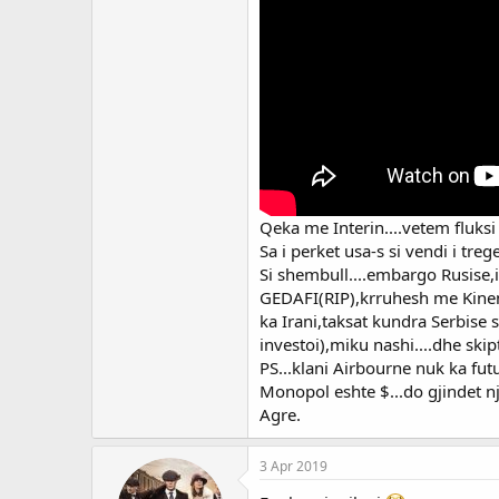
Qeka me Interin....vetem fluksi
Sa i perket usa-s si vendi i tre
Si shembull....embargo Rusis
GEDAFI(RIP),krruhesh me Kine
ka Irani,taksat kundra Serbis
investoi),miku nashi....dhe ski
PS...klani Airbourne nuk ka fut
Monopol eshte $...do gjindet 
Agre.
3 Apr 2019