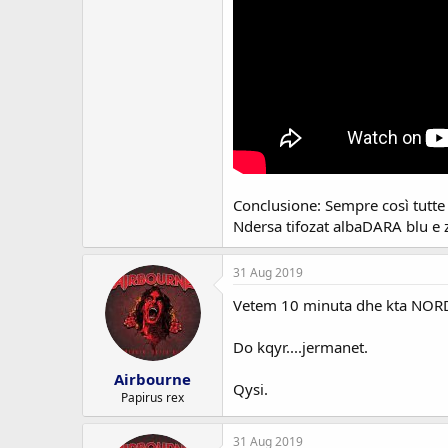
Conclusione: Sempre così tutte l
Ndersa tifozat albaDARA blu e 
31 Aug 2019
Vetem 10 minuta dhe kta NORD
Do kqyr....jermanet.
Airbourne
Qysi.
Papirus rex
31 Aug 2019