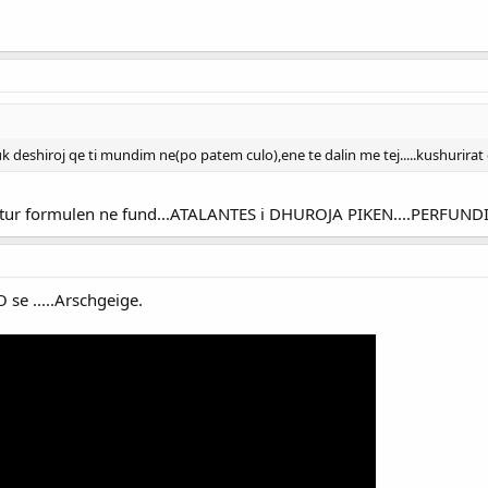
deshiroj qe ti mundim ne(po patem culo),ene te dalin me tej.....kushurirat 
ur formulen ne fund...ATALANTES i DHUROJA PIKEN....PERFUNDIMT
se .....Arschgeige.