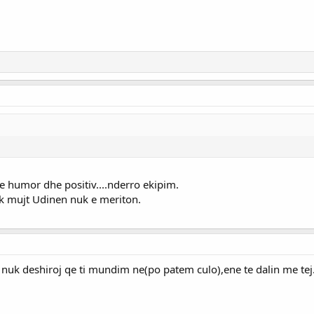
 humor dhe positiv....nderro ekipim.
uk mujt Udinen nuk e meriton.
uk deshiroj qe ti mundim ne(po patem culo),ene te dalin me tej..