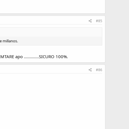
#85
e millanos.
ARE apo .............SICURO 100%.
#86