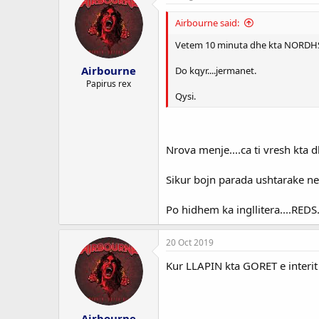
Airbourne said:
Vetem 10 minuta dhe kta NORDHSI
Airbourne
Do kqyr....jermanet.
Papirus rex
Qysi.
Nrova menje....ca ti vresh kta d
Sikur bojn parada ushtarake ne
Po hidhem ka ingllitera....REDS
20 Oct 2019
Kur LLAPIN kta GORET e interit
Airbourne