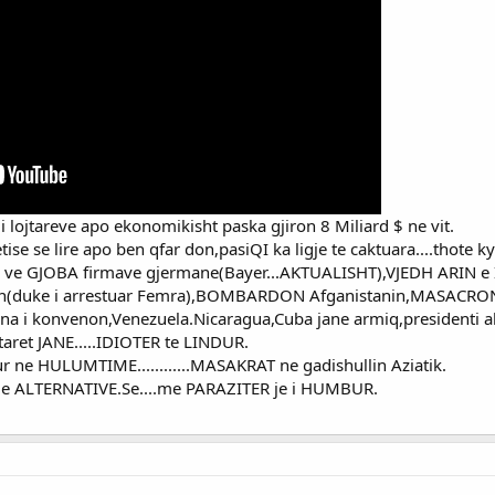
 i lojtareve apo ekonomikisht paska gjiron 8 Miliard $ ne vit.
getise se lire apo ben qfar don,pasiQI ka ligje te caktuara....thote 
e,i ve GJOBA firmave gjermane(Bayer...AKTUALISHT),VJEDH ARI
n(duke i arrestuar Femra),BOMBARDON Afganistanin,MASACRON S
e sna i konvenon,Venezuela.Nicaragua,Cuba jane armiq,president
ptaret JANE.....IDIOTER te LINDUR.
ur ne HULUMTIME............MASAKRAT ne gadishullin Aziatik.
nje ALTERNATIVE.Se....me PARAZITER je i HUMBUR.