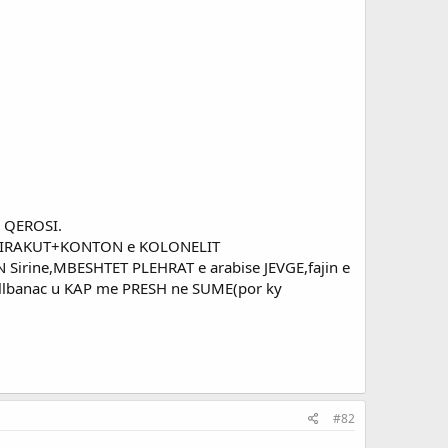
ky QEROSI.
N e IRAKUT+KONTON e KOLONELIT
irine,MBESHTET PLEHRAT e arabise JEVGE,fajin e
i allbanac u KAP me PRESH ne SUME(por ky
#82