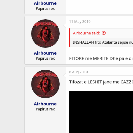
Airbourne
Papirus rex
11 May 2019
Airbourne said:
INSHALLAH fito Atalanta sepse nuk 
Airbourne
FITORE me MERITE.Dhe pa e dit
Papirus rex
8 Aug 2019
Tifozat e LESHIT jane me CAZZO 
Airbourne
Papirus rex