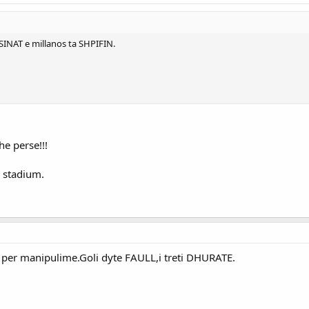
NAT e millanos ta SHPIFIN.
he perse!!!
 stadium.
.
 per manipulime.Goli dyte FAULL,i treti DHURATE.