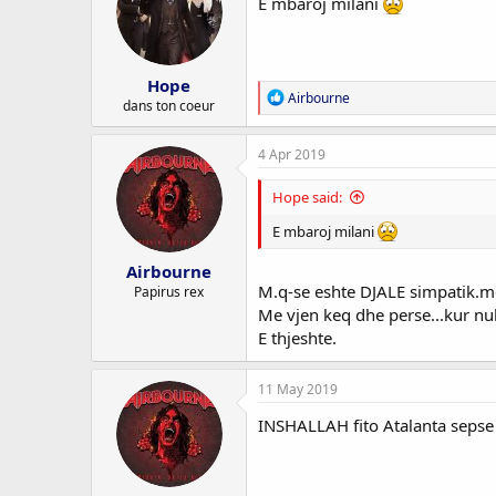
E mbaroj milani
Hope
R
Airbourne
dans ton coeur
e
a
c
4 Apr 2019
t
i
Hope said:
o
n
E mbaroj milani
s
:
Airbourne
M.q-se eshte DJALE simpatik.me
Papirus rex
Me vjen keq dhe perse...kur n
E thjeshte.
11 May 2019
INSHALLAH fito Atalanta sepse n