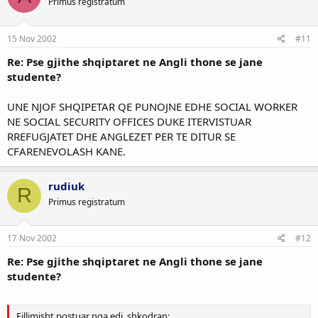
Primus registratum
15 Nov 2002
#11
Re: Pse gjithe shqiptaret ne Angli thone se jane
studente?
UNE NJOF SHQIPETAR QE PUNOJNE EDHE SOCIAL WORKER
NE SOCIAL SECURITY OFFICES DUKE ITERVISTUAR
RREFUGJATET DHE ANGLEZET PER TE DITUR SE
CFARENEVOLASH KANE.
rudiuk
R
Primus registratum
17 Nov 2002
#12
Re: Pse gjithe shqiptaret ne Angli thone se jane
studente?
Fillimisht postuar nga edi_shkodran: