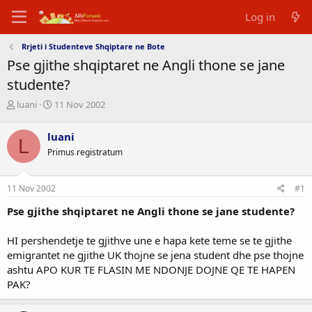
Log in
Rrjeti i Studenteve Shqiptare ne Bote
Pse gjithe shqiptaret ne Angli thone se jane
studente?
T
D
luani
11 Nov 2002
h
a
r
t
luani
L
e
a
Primus registratum
a
e
d
f
s
i
11 Nov 2002
#1
t
l
a
l
Pse gjithe shqiptaret ne Angli thone se jane studente?
r
i
t
m
HI pershendetje te gjithve une e hapa kete teme se te gjithe
e
i
emigrantet ne gjithe UK thojne se jena student dhe pse thojne
r
t
ashtu APO KUR TE FLASIN ME NDONJE DOJNE QE TE HAPEN
PAK?