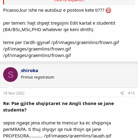
Kjo teme bie era kompleks xhelozi dhe gjithe te mirat qe kemi si
Picasso,kur ishe ne autobuz e postove kete ti???
komb..............
Click to expand...
/pf/images/graemlins/tongue.gif :smash: :smash: [/qb]
per temen: hajt shpejt tregojini Edit kartat e studentit
(BA/BSc,MSc,PHD whatever qe keni dmth).
teme per t'ardh gjynaf /pf/images/graemlins/frown.gif
/pf/images/graemlins/frown.gif
/pf/images/graemlins/frown.gif
shiroka
S
Primus registratum
18 Nov 2002
#15
Re: Pse gjithe shqiptaret ne Angli thone se jane
studente?
sepse ngaqe jena shume te mencur ka ec shqipnija
perMRAPA. ti thuj shyqyr qe nuk thojn qe jane
PROFESORA........... /pf/images/graemlins/laugh.gif