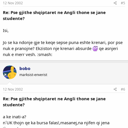
12 Nov 2002
#5
Re: Pse gjithe shqiptaret ne Angli thone se jane
studente?
Isi,
Jo se ka ndonje gje te keqe sepse puna eshte krenari, por pse
nuk e pranojne? Ekziston nje krenari absurde
qe asnjeri
nuk e merr vesh. :smash:
bobo
marksist-enverist
12 Nov 2002
#6
Re: Pse gjithe shqiptaret ne Angli thone se jane
studente?
a ke inati-a?
n´UK thojn qe ka bursa falas!,masanej,na njifen qi jena