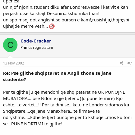
t`penes!
un njof njonin,student diku afer Londres,vecse i ket vit e kan
perjashtu,se ka shajt Dekanin...kshu mka than!
un spo msoj dot anglisht,se bursen e kam!,rusishtja,thojn;spi
uj!hajde merre vesh...
Code-Cracker
C
Primus registratum
13 Nov 2002
#7
Re: Pse gjithe shqiptaret ne Angli thone se jane
studente?
Per te gjithe ju qe mendoni qe shqipetaret ne UK PUNOJNE
MURATORA....ose Ndonje gje tjeter #(Jo pune te mire) Kjo
eshte....e vertet...!! Por ta dini se...ketu ne Londer sidomos ka
Shqipetare....qe jane Manaxhera...te firmave te
ndryshme.....Edhe te tjert punojne per to kshuqe...mos kujtoni
se...PUNE NDRTIMI te gjithe!!