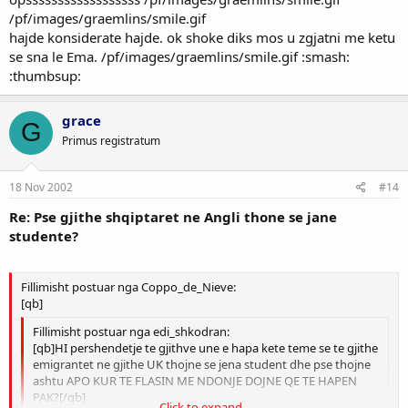
/pf/images/graemlins/smile.gif
hajde konsiderate hajde. ok shoke diks mos u zgjatni me ketu
se sna le Ema. /pf/images/graemlins/smile.gif :smash:
:thumbsup:
grace
G
Primus registratum
18 Nov 2002
#14
Re: Pse gjithe shqiptaret ne Angli thone se jane
studente?
Fillimisht postuar nga Coppo_de_Nieve:
[qb]
Fillimisht postuar nga edi_shkodran:
[qb]HI pershendetje te gjithve une e hapa kete teme se te gjithe
emigrantet ne gjithe UK thojne se jena student dhe pse thojne
ashtu APO KUR TE FLASIN ME NDONJE DOJNE QE TE HAPEN
PAK?[/qb]
Click to expand...