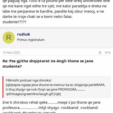
qe paguaj nga 7000 e ca pound per kete dreq universiteti dhe
qe me kane ngel edhe tre vjet, me kaloi paraditja e dreka ne
labe me perparese te bardhe, pasdite bej sikur mesoj, e ne
darke te rroje chati se e kemi netin falas.
studente?????
rudiuk
R
Primus registratum
19 Nov 2002
#18
Re: Pse gjithe shqiptaret ne Angli thone se jane
studente?
Fillimisht postuar nga shiroksi:
[qb]sepse ngaqe jena shume te mencur ka ec shqipnija perMRAPA.
ti thuj shyqyr qe nuk thojn qe jane PROFESORA...........
/pf/images/graemlins/laugh.gif [/qb]
Ene ti shirokso rehat qeke..........meqe s`po thone qe jane
profesora...................HAjt shyqyr. :rockband: :rockband:
:rockband: :thumbsup: :smash: