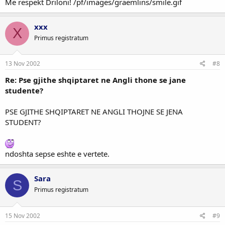
Me respekt Driloni! /pf/images/graemlins/smile.gif
xxx
X
Primus registratum
13 Nov 2002
#8
Re: Pse gjithe shqiptaret ne Angli thone se jane
studente?
PSE GJITHE SHQIPTARET NE ANGLI THOJNE SE JENA
STUDENT?
ndoshta sepse eshte e vertete.
Sara
S
Primus registratum
15 Nov 2002
#9