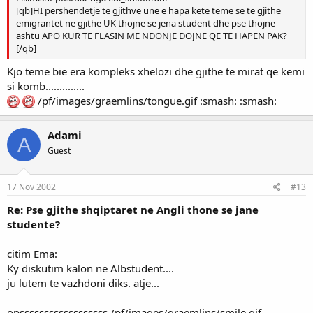
[qb]HI pershendetje te gjithve une e hapa kete teme se te gjithe
emigrantet ne gjithe UK thojne se jena student dhe pse thojne
ashtu APO KUR TE FLASIN ME NDONJE DOJNE QE TE HAPEN PAK?
[/qb]
Kjo teme bie era kompleks xhelozi dhe gjithe te mirat qe kemi
si komb..............
/pf/images/graemlins/tongue.gif :smash: :smash:
Adami
A
Guest
17 Nov 2002
#13
Re: Pse gjithe shqiptaret ne Angli thone se jane
studente?
citim Ema:
Ky diskutim kalon ne Albstudent....
ju lutem te vazhdoni diks. atje...
opssssssssssssssssss /pf/images/graemlins/smile.gif