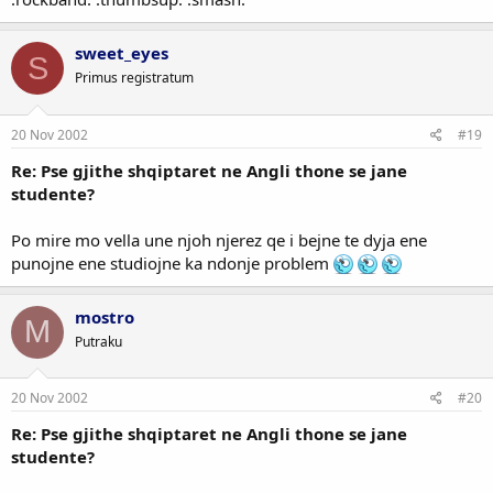
sweet_eyes
S
Primus registratum
20 Nov 2002
#19
Re: Pse gjithe shqiptaret ne Angli thone se jane
studente?
Po mire mo vella une njoh njerez qe i bejne te dyja ene
punojne ene studiojne ka ndonje problem
mostro
M
Putraku
20 Nov 2002
#20
Re: Pse gjithe shqiptaret ne Angli thone se jane
studente?