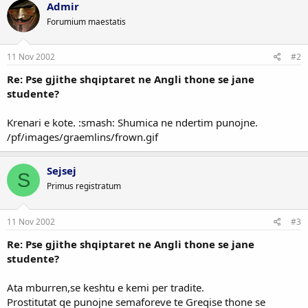
Admir
Forumium maestatis
11 Nov 2002
#2
Re: Pse gjithe shqiptaret ne Angli thone se jane
studente?
Krenari e kote. :smash: Shumica ne ndertim punojne.
/pf/images/graemlins/frown.gif
Sejsej
S
Primus registratum
11 Nov 2002
#3
Re: Pse gjithe shqiptaret ne Angli thone se jane
studente?
Ata mburren,se keshtu e kemi per tradite.
Prostitutat qe punojne semaforeve te Greqise thone se