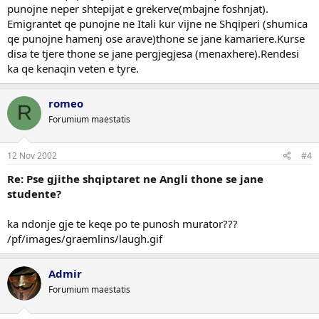
punojne neper shtepijat e grekerve(mbajne foshnjat).
Emigrantet qe punojne ne Itali kur vijne ne Shqiperi (shumica
qe punojne hamenj ose arave)thone se jane kamariere.Kurse
disa te tjere thone se jane pergjegjesa (menaxhere).Rendesi
ka qe kenaqin veten e tyre.
romeo
R
Forumium maestatis
12 Nov 2002
#4
Re: Pse gjithe shqiptaret ne Angli thone se jane
studente?
ka ndonje gje te keqe po te punosh murator???
/pf/images/graemlins/laugh.gif
Admir
Forumium maestatis