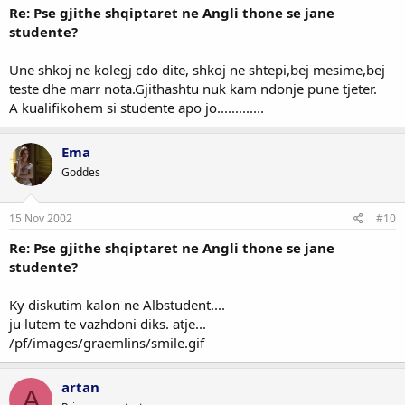
Re: Pse gjithe shqiptaret ne Angli thone se jane
studente?
Une shkoj ne kolegj cdo dite, shkoj ne shtepi,bej mesime,bej
teste dhe marr nota.Gjithashtu nuk kam ndonje pune tjeter.
A kualifikohem si studente apo jo.............
Ema
Goddes
15 Nov 2002
#10
Re: Pse gjithe shqiptaret ne Angli thone se jane
studente?
Ky diskutim kalon ne Albstudent....
ju lutem te vazhdoni diks. atje...
/pf/images/graemlins/smile.gif
artan
A