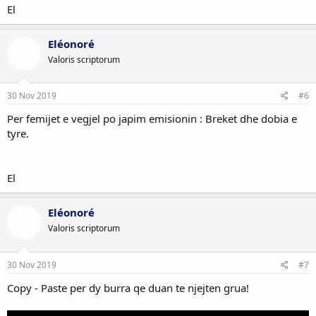
El
Eléonoré
Valoris scriptorum
30 Nov 2019
#6
Per femijet e vegjel po japim emisionin : Breket dhe dobia e
tyre.
El
Eléonoré
Valoris scriptorum
30 Nov 2019
#7
Copy - Paste per dy burra qe duan te njejten grua!