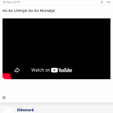
30 Nov 2019
#4
Ao Ao Ushnja! Ao Ao Munalja!
El
Eléonoré