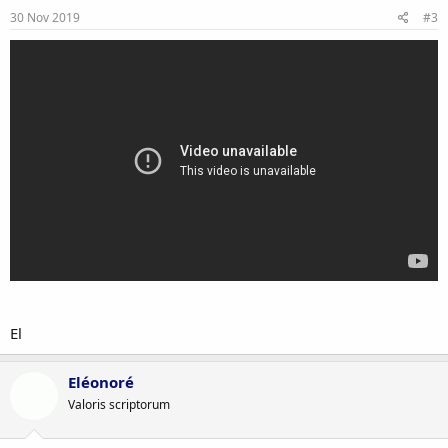
30 Nov 2019
#3
El
Eléonoré
Valoris scriptorum