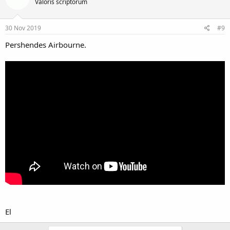
Valoris scriptorum
30 Nov 2019
#9
Pershendes Airbourne.
El