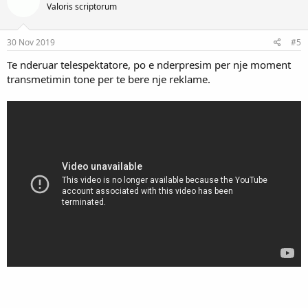
Valoris scriptorum
30 Nov 2019
#5
Te nderuar telespektatore, po e nderpresim per nje moment
transmetimin tone per te bere nje reklame.