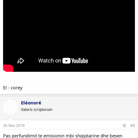
El - corey
Eléonoré
Valoris scriptorum
30 Nov 2019
#8
Pas perfundimit te emisionin mbi shqiptarine dhe besen