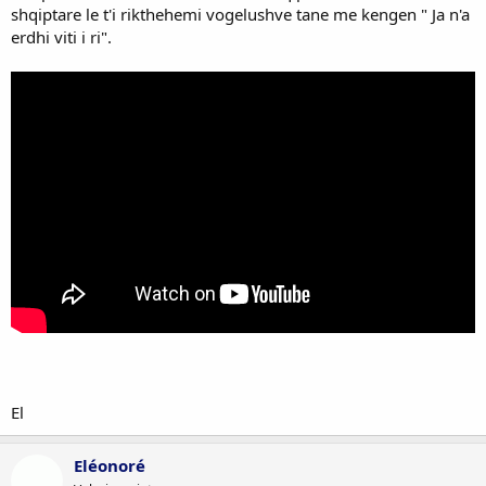
shqiptare le t'i rikthehemi vogelushve tane me kengen " Ja n'a
erdhi viti i ri".
El
Eléonoré